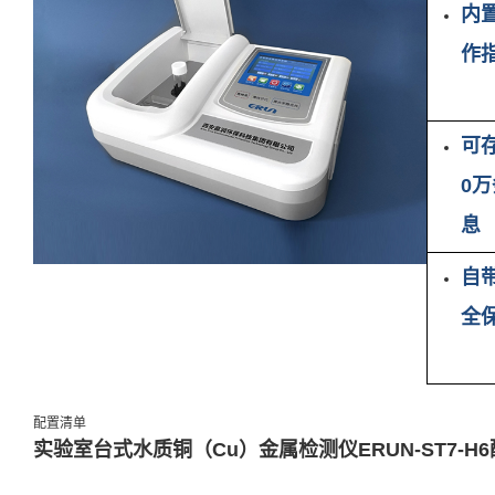
内
作
可
0
息
自
全
配置清单
实验室台式水质铜（Cu）金属检测仪
ERUN-ST7-H6