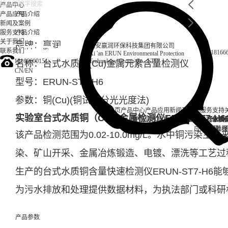
产品中心
产品应用
产品介绍
新闻及案例
服务支持
产品介绍
关于我们
品牌：赢润
西安赢润环保科技集团有限公司
联系我们
18166
Xi 'an ERUN Environmental Protection
18166600151
Technology Group Co., LTD
名称：台式水质铜(Cu)金属元素含量检测仪
CN
/
EN
型号：ERUN-ST7-H6
参数：铜(Cu)(铜试剂分光光度法)
首页
产品中心
产品应用
新闻及案例
服务支持
实验室台式水质铜（Cu）金属检测仪
ERUN-ST7-H6
便携式水质检测仪
锅炉水
实验室台式水质
企业资讯
循环冷却水
行业资
售后
饮
应用案例
试剂耗材
地表
该产品检测范围为0.02-10.0mg/L。水中铜污染
染、矿山开采、金属冶炼锻造、电镀、漂洗等工艺过
生产的台式水质铜含量快速检测仪ERUN-ST7-H
为污水排放和处理提供数据材料，为执法部门或科研
产品参数