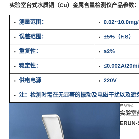
实验室台式水质铜（Cu）金属含量检测仪产品参数
测量范围：
0.02~10.0mg
误差范围：
±5%（F.S）
重复性：
≤2%
稳定性：
≤0.002A/20m
供电电源
220V
注：检测时需在无显著的振动及电磁干扰以及避
产品特点
实验室
ERUN-