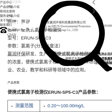
产品中心
产品应用
产品介绍
新闻及案例
服务支持
产品介绍
关于我们
品牌：赢润
西安赢润环保科技集团有限公司
联系我们
18166
Xi 'an ERUN Environmental Protection
名称：便携式氯离子检测仪
18166600151
Technology Group Co., LTD
CN
/
EN
型号：ERUN-SP5-C3
参数：氯离子(分光光度法）
赢润环保
研发、生产的便携式氯离子检测仪ERUN-S
首页
产品中心
产品应用
新闻及案例
服务支持
便携式水质检测仪
锅炉水
实验室台式水质
企业资讯
循环冷却水
行业资
售后
饮
的浓度，便携式氯离子检测仪适用于多种场合，包括
应用案例
试剂耗材
地表
业、农业、教学和科研等领域中的应用。
产品参数
便携式氯离子检测仪ERUN-SP5-C3产品参数：
测量范围
0.20～100.00mg/L