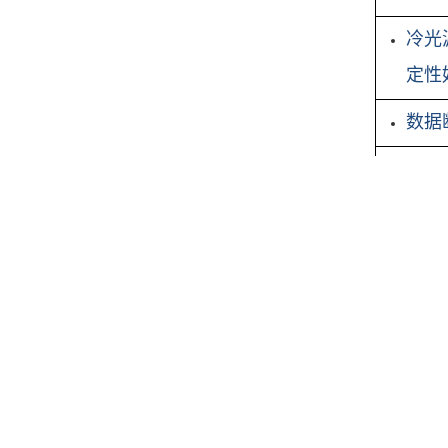
冷光
定性
数据
主机
计，
配置清单
主机1
便携箱一个
4节5#电池
台
比色管3
使用说明书
产品合格证
支
1份
1份