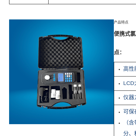
产品特点
便携式氯
点：
高性
LC
仪器
可保
（含
分、