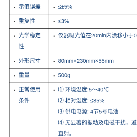
示值误差
≤±5%
重复性
≤3%
光学稳定
仪器吸光值在20min内漂移小于0.
性
外形尺寸
80mm×230mm×55mm
重量
500g
正常使用
⑴ 环境温度:5～40℃
条件
⑵ 相对湿度: ≤85%
⑶ 供电电源: 4节5号电池
⑷ 无显著的振动及电磁干扰，
直射。