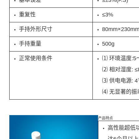
基本误差
≤±3%(F.S)
重复性
≤3%
手持外形尺寸
80mm×230m
手持重量
500g
正常使用条件
⑴ 环境温度:5
⑵ 相对湿度: ≤
⑶ 供电电源: 
⑷ 无显著的
产品特点
高性能超低