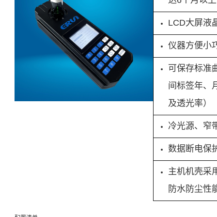
达6个月以上
LCD大屏
仪器方便小
可保存标准曲
间标签年、
及透光率）
冷光源、窄
数据断电保
主机机壳采用
防水防尘性