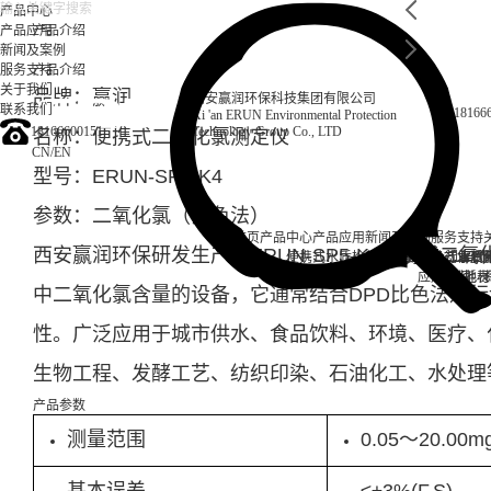
产品中心
产品应用
产品介绍
新闻及案例
服务支持
产品介绍
关于我们
品牌：赢润
西安赢润环保科技集团有限公司
联系我们
18166
Xi 'an ERUN Environmental Protection
18166600151
Technology Group Co., LTD
名称：便携式二氧化氯测定仪
CN
/
EN
型号：ERUN-SP5-K4
参数：二氧化氯（比色法）
首页
产品中心
产品应用
新闻及案例
服务支持
西安赢润环保研发生产的ERUN-SP5-K4便携式
便携式水质检测仪
锅炉水
实验室台式水质
企业资讯
循环冷却水
行业资
售后
饮
应用案例
试剂耗材
地表
中二氧化氯含量的设备，它通常结合DPD比色法进
性。广泛应用于城市供水、食品饮料、环境、医疗、
生物工程、发酵工艺、纺织印染、石油化工、水处理
产品参数
测量范围
0.05～20.00mg