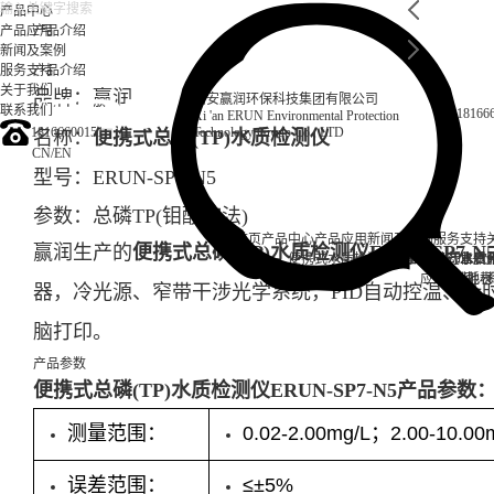
产品中心
产品应用
产品介绍
新闻及案例
服务支持
产品介绍
关于我们
品牌：赢润
西安赢润环保科技集团有限公司
联系我们
18166
Xi 'an ERUN Environmental Protection
18166600151
Technology Group Co., LTD
名称：
便携式总磷(TP)水质检测仪
CN
/
EN
型号：
ERUN-SP7-N5
参数：总磷TP
(钼酸铵法)
首页
产品中心
产品应用
新闻及案例
服务支持
赢润生产的
便携式总磷(TP)水质检测仪ERUN-SP7-N
便携式水质检测仪
锅炉水
实验室台式水质
企业资讯
循环冷却水
行业资
售后
饮
应用案例
试剂耗材
地表
器，冷光源、窄带干涉光学系统，PID自动控温、计
脑打印。
产品参数
便携式总磷(TP)水质检测仪ERUN-SP7-N5产品参数
测量范围：
0.02-2.00mg/L；2.00-10.00
误差范围：
≤±5%