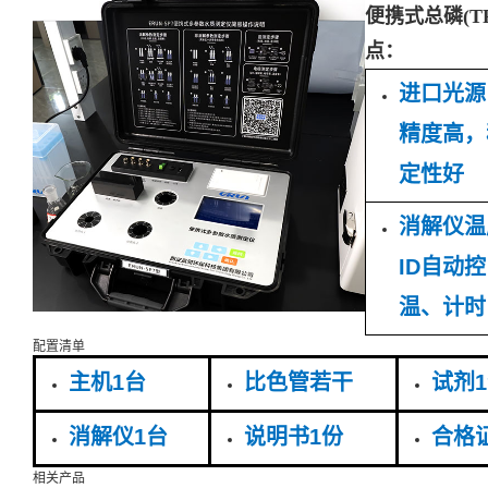
便携式总磷(TP
点：
进口光源
精度高，
定性好
消解仪温
ID自动控
温、计时
配置清单
主机1台
比色管若干
试剂
消解仪1台
说明书1份
合格
相关产品