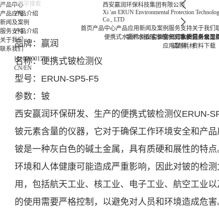
产品中心
西安赢润环保科技集团有限公司
Xi 'an ERUN Environmental Protection Technolo
产品应用
产品介绍
Co., LTD
新闻及案例
首页
产品中心
产品应用
新闻及案例
服务支持
关于我们
服务支持
产品介绍
便携式水质检测仪
锅炉水
循环冷却水
实验室台式水质分析仪
企业资讯
饮用水/自来水
行业资讯
售后服务
常见
公司
在
二
关于我们
品牌：赢润
应用案例
试剂耗材
资料下载
联系我们
18166600151
名称：便携式铍检测仪
CN
/
EN
型号：ERUN-SP5-F5
参数：铍
西安
赢润环保
研发、生产的便携式铍检测仪
ERUN-SP
铍元素含量的仪器，它对于确保工作环境安全和产品
铍是一种灰白色的碱土金属，具有质硬和展性的特点
环境和人体健康可能造成严重影响，因此对铍的检测
用，包括航天工业、核工业、电子工业、航空工业以
的使用需要严格控制，以避免对人员和环境造成危害