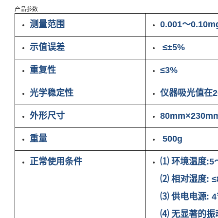
产品参数
测量范围
0.001～0.10m
示值误差
≤±5%
重复性
≤3%
光学稳定性
仪器吸光值在20
外形尺寸
80mm×230m
重量
500g
正常使用条件
⑴ 环境温度:5
⑵ 相对湿度: ≤
⑶ 供电电源: 
⑷ 无显著的