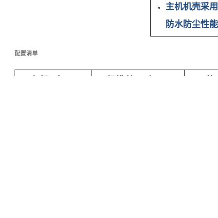
主机机壳采用
防水防尘性能
配置清单
主机1台
便携箱一个
4节
比色管若干
使用说明书1份
产品
相关产品
有任何需求,请联系我们
联系我们
18166600151
手机：18166600151
© 2023 西安赢润环保科技集团有限公司 版权所
邮箱：jiaolongfei@xayingrun.co
有