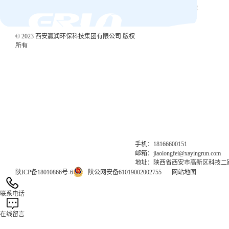
有任何需求,请联系我们
编号：ERUN-03701
类型：金属钼(Mo)检测试剂
联系我们
© 2023 西安赢润环保科技集团有限公司 版权
所有
集团网站直达：
官方网站：www.xayrhb.com
气体网站：www.erunqt.com
英文网站：www.erunwas.com
手机：18166600151
邮箱：jiaolongfei@xayingrun.com
地址：陕西省西安市高新区科技二路6
陕ICP备18010866号-6
陕公网安备61019002002755
网站地图
联系电话
在线留言