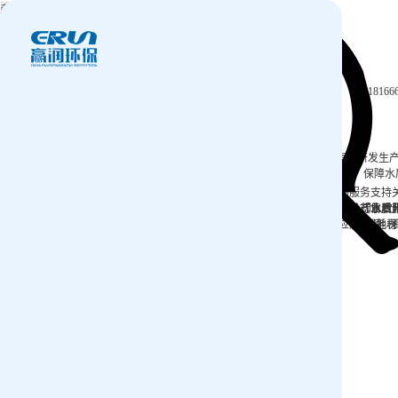
产品中心
产品应用
新闻及案例
服务支持
关于我们
西安赢润环保科技集团有限公司
联系我们
18166
Xi 'an ERUN Environmental Protection
18166600151
Technology Group Co., LTD
CN
/
EN
>
>
>
首页
产品中心
金属指标
钼Mo
钼
水质钼Mo检测仪，提供精准、快速的水质分析解决方案。赢润集团研发生
Mo
理，能够准确测量水中的钼元素含量，帮助用户及时了解水质状况，保障水
金
验，赢润水质钼Mo离子含量分析仪都是您不可或缺的得力助手。
首页
产品中心
产品应用
新闻及案例
服务支持
属
便携式水质检测仪
锅炉水
实验室台式水质
企业资讯
循环冷却水
行业资
售后
饮
指
应用案例
试剂耗材
地表
标
ERUN-ST7-F7
品牌：赢润
实验室台式金属钼(Mo)含量水质检测仪
名称：台式金属钼(Mo)水质检测仪
ERUN-SP7-F7
品牌：赢润
型号：ERUN-ST7-F7
便携式金属钼(Mo)含量水质检测仪
名称：便携式金属钼(Mo)含量水质检测仪
参数：钼(Mo)(分光光度法)
ERUN-SZ3-F7
品牌：赢润
型号：ERUN-SP7-F7
水质总钼Mo在线分析仪
名称：水质总钼Mo在线分析仪
参数：钼(Mo)(分光光度法)
ERUN-SP5-F7
型号：ERUN-SZ3-F7
品牌：赢润
便携式钼离子检测仪
参数：钼（Mo-硫氰酸盐分光光度法）
ERUN-03701
名称：便携式钼离子检测仪
品牌：赢润环保
金属钼水质测定仪专用试剂
型号：ERUN-SP5-F7
名称：金属钼水质测定仪专用试剂