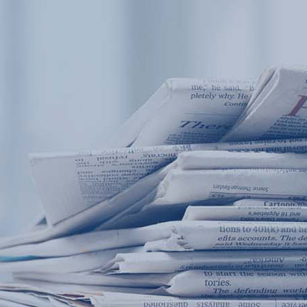
产品中心
产品应用
新闻及案例
服务支持
西安赢润环保科技集团有限公司
关于我们
Xi 'an ERUN Environmental Protection
18
联系我们
Technology Group Co., LTD
18166600151
CN
/
EN
首页
产品中心
产品应用
新闻及案例
服务支
便携式水质检测仪
锅炉水
循环冷却水
实验室台式水
企业资讯
饮用水
行业
售
应用案例
地表水
试剂耗