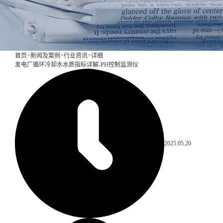
>
>
>
首页
新闻及案例
行业资讯
详细
发电厂循环冷却水水质指标详解-PH控制监测仪
2025.05.20