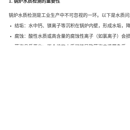
1. 锅炉水质检测的重要性
锅炉水质检测是工业生产中不可忽视的一环。以下是水质问
结垢：水中钙、镁离子等沉积在锅炉内壁，形成水垢，
腐蚀：酸性水质或高含量的腐蚀性离子（如氯离子）会
蒸汽品质恶化：不合格的水质可能导致蒸汽中携带杂质
通过定期检测和控制水质，企业可以延长锅炉使用寿命、提
生产安全和连续性。
2. 中国锅炉水质国家标准
在中国，工业锅炉水质检测需遵循 GB/T 1576-2018《
督管理总局和中国国家标准化管理委员会发布，于 2018 年 
汽压力小于 3.8 MPa 的固定式蒸汽锅炉、汽水两用锅炉
标准规定了给水、锅水、蒸汽回水及补给水的水质要求，以