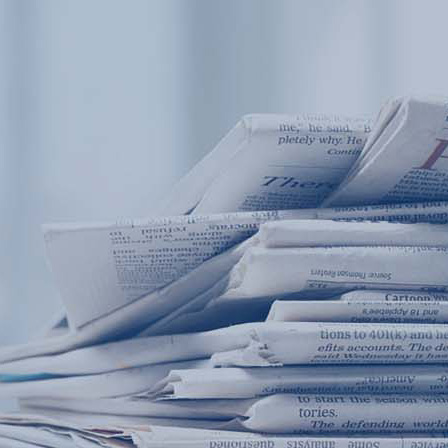
产品中心
产品应用
新闻及案例
服务支持
西安赢润环保科技集团有限公司
关于我们
Xi 'an ERUN Environmental Protection
18
联系我们
Technology Group Co., LTD
18166600151
CN
/
EN
首页
产品中心
产品应用
新闻及案例
服务支
便携式水质检测仪
锅炉水
循环冷却水
实验室台式水
企业资讯
饮用水
行业
售
应用案例
地表水
试剂耗