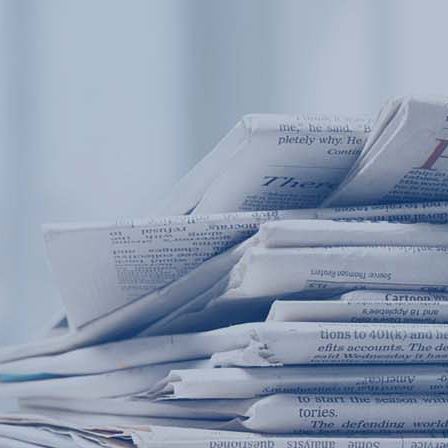
产品中心
产品应用
新闻及案例
服务支持
西安赢润环保科技集团有限公司
关于我们
Xi 'an ERUN Environmental Protection
18
联系我们
Technology Group Co., LTD
18166600151
CN
/
EN
首页
产品中心
产品应用
新闻及案例
服务支
便携式水质检测仪
锅炉水
循环冷却水
实验室台式水
企业资讯
饮用水
行业
售
应用案例
地表水
试剂耗