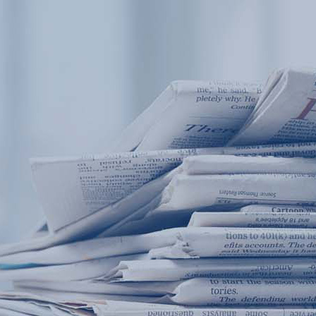
产品中心
产品应用
新闻及案例
服务支持
西安赢润环保科技集团有限公司
关于我们
Xi 'an ERUN Environmental Protection
18
联系我们
Technology Group Co., LTD
18166600151
CN
/
EN
首页
产品中心
产品应用
新闻及案例
服务支
便携式水质检测仪
锅炉水
循环冷却水
实验室台式水
企业资讯
饮用水
行业
售
应用案例
地表水
试剂耗