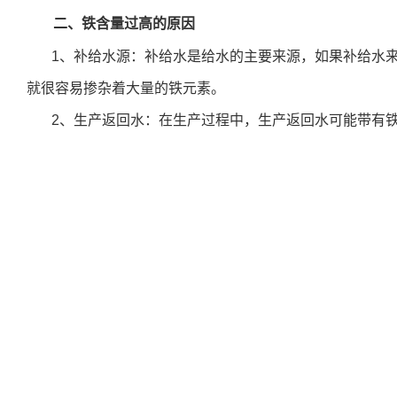
二、铁含量过高的原因
1、补给水源：补给水是给水的主要来源，如果补给水
就很容易掺杂着大量的铁元素。
2、生产返回水：在生产过程中，生产返回水可能带有
炉，与锅炉中的碳酸盐结合，在高温高压状态下会分解出二
3、锅炉内部设备：如果锅炉的内部设备（如水箱、水
理，或者防腐层经过长时间使用而脱落，也会导致给水和回