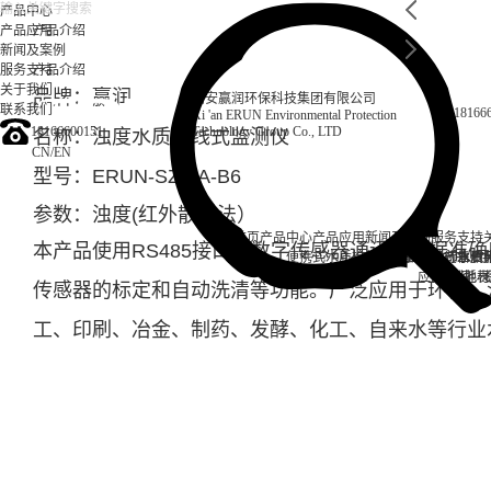
产品中心
产品应用
产品介绍
新闻及案例
服务支持
产品介绍
关于我们
品牌：赢润
西安赢润环保科技集团有限公司
联系我们
18166
Xi 'an ERUN Environmental Protection
18166600151
Technology Group Co., LTD
名称：浊度水质在线式监测仪
CN
/
EN
型号：ERUN-SZ1-A-B6
参数：浊度(红外散射
法
）
首页
产品中心
产品应用
新闻及案例
服务支持
本产品使用RS485接口与数字传感器通讯，数据准
便携式水质检测仪
锅炉水
实验室台式水质
企业资讯
循环冷却水
行业资
售后
饮
应用案例
试剂耗材
地表
传感器的标定和自动洗清等功能。广泛应用于环保、
工、印刷、冶金、制药、发酵、化工、自来水等行业