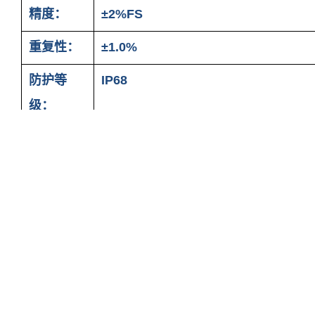
精度：
±2%FS
重复性：
±1.0%
防护等
IP68
级：
浊度水质在线式分析仪传感器
安装：
1、安装方式示意图:
2、传感器尺寸示