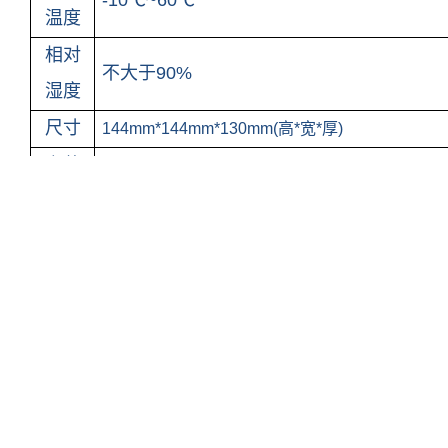
-10
℃
~60
℃
温度
相对
不大于
90%
湿度
尺寸
144mm*144mm*130mm(高*宽*厚)
安装
嵌入式
(
开孔尺寸
138*138
mm)
方式
重量
0.
5
kg
产品特点
ERUN-SZ
器功能特点
数字传感器，