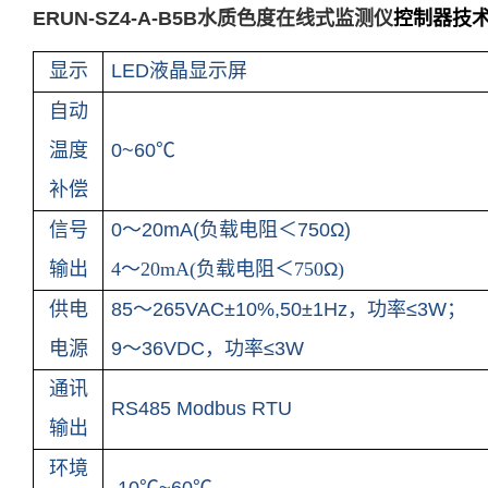
ERUN-SZ4-A-B5B水质色度在线式监测仪
控制器技
显示
LED
液晶显示屏
自动
温度
0~60
℃
补偿
信号
0
～
20mA(
负载电阻＜
750
Ω
)
输出
4
～
20mA(
负载电阻＜
750
Ω
)
供电
85
～
265VAC
±
10%,50
±
1Hz
，功率≤
3W
；
电源
9
～
36VDC
，功率
≤
3W
通讯
RS485 Modbus RTU
输出
环境