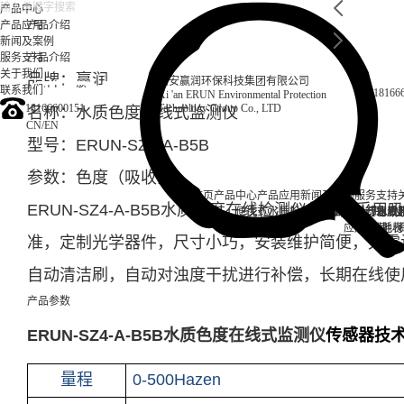
产品中心
产品应用
产品介绍
新闻及案例
服务支持
产品介绍
关于我们
品牌：赢润
西安赢润环保科技集团有限公司
联系我们
18166
Xi 'an ERUN Environmental Protection
18166600151
Technology Group Co., LTD
名称：水质色度在线式监测仪
CN
/
EN
型号：ERUN-SZ4-A-B5B
参数：色度（吸收法）
首页
产品中心
产品应用
新闻及案例
服务支持
ERUN-SZ4-A-B5B水质色度在线检测仪传感器
采用吸
便携式水质检测仪
锅炉水
实验室台式水质
企业资讯
循环冷却水
行业资
售后
饮
应用案例
试剂耗材
地表
准，定制光学器件，尺寸小巧，安装维护简便，无需
自动清洁刷，自动对浊度干扰进行补偿，长期在线使
产品参数
ERUN-SZ4-A-B5B水质色度在线式监测仪
传感器技
量程
0-500Hazen