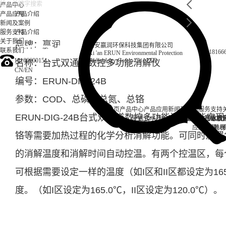
产品中心
产品应用
产品介绍
新闻及案例
服务支持
产品介绍
关于我们
品牌：赢润
西安赢润环保科技集团有限公司
联系我们
18166
Xi 'an ERUN Environmental Protection
18166600151
Technology Group Co., LTD
名称：台式双通道数控多功能消解仪
CN
/
EN
编号：ERUN-DIG-24B
参数：COD、总磷、总氮、总铬
首页
产品中心
产品应用
新闻及案例
服务支持
ERUN-DIG-24B台式双通道数控多功能消解仪
能实现
便携式水质检测仪
锅炉水
实验室台式水质
企业资讯
循环冷却水
行业资
售后
饮
应用案例
试剂耗材
地表
铬等需要加热过程的化学分析消解功能。可同时放置2
的消解温度和消解时间自动控温。有两个控温区，每
可根据需要设定一样的温度（如I区和II区都设定为16
度。（如I区设定为165.0℃，II区设定为120.0℃）。