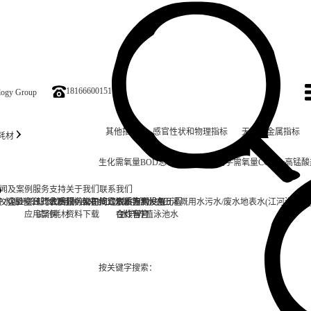
18166600151
ology Group
其他指标
感官性状和物理指标
无机非金属指标
耗材
生化需氧量BOD
总有机碳TOC
油
化学需氧量CODCr
高锰酸
闻及案例
服务支持
关于我们
联系我们
仪
炉水
实验室台式水质分析仪
企业资讯
循环冷却水
行业资讯
售后服务
饮用水/自来水
常见问题
公司简介
在线式水质监测设备
二次集中供水
资质专利
联系方式
发展历程
农田灌溉用水
污水/废水
地表水(江河湖泊等
应用案例
试剂耗材
资料下载
合作客户
在线留言
水产养殖
泳池水
按关键字搜索：