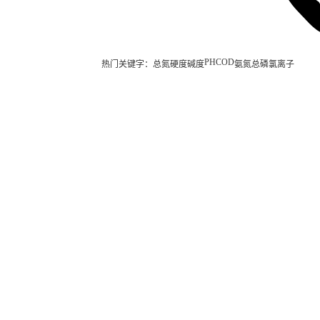
PH
COD
热门关键字：
总氮
硬度
碱度
氨氮
总磷
氯离子