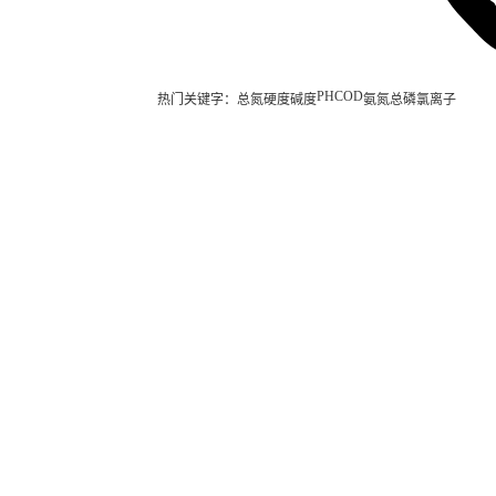
PH
COD
热门关键字：
总氮
硬度
碱度
氨氮
总磷
氯离子