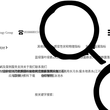
18166600151
ology Group
其他指标
感官性状和物理指标
无机非金属指标
耗材
蓝绿藻
叶绿素a
大肠埃希氏菌
耐热大肠菌群
总大肠菌群
菌落
闻及案例
服务支持
关于我们
联系我们
仪
炉水
实验室台式水质分析仪
企业资讯
循环冷却水
行业资讯
售后服务
饮用水/自来水
常见问题
公司简介
在线式水质监测设备
二次集中供水
资质专利
联系方式
发展历程
农田灌溉用水
污水/废水
地表水(江河湖泊等
应用案例
试剂耗材
资料下载
合作客户
在线留言
水产养殖
泳池水
按关键字搜索：